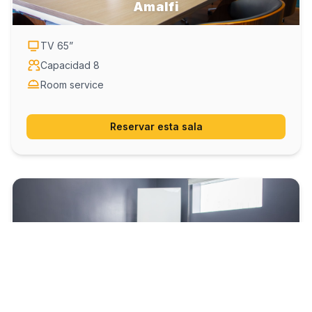
Amalfi
TV
65
”
Capacidad
8
Room service
Reservar esta sala
Monaco